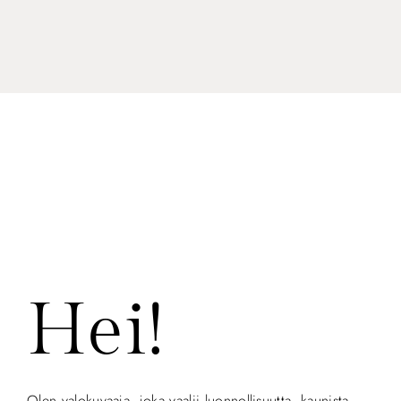
Hei!
Olen valokuvaaja, joka vaalii luonnollisuutta, kaunista