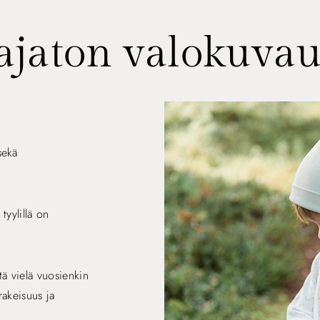
 ajaton valokuva
sekä
tyylillä on
ltä vielä vuosienkin
rakeisuus ja