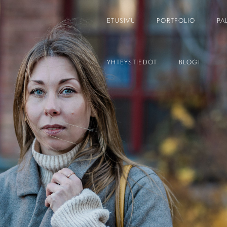
ETUSIVU
PORTFOLIO
PA
YHTEYSTIEDOT
BLOGI