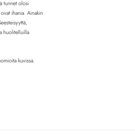
sä tunnet olosi
 ovat ihania. Ainakin
Seesteisyyttä,
 huolitelluilla
uomioita kuvissa.