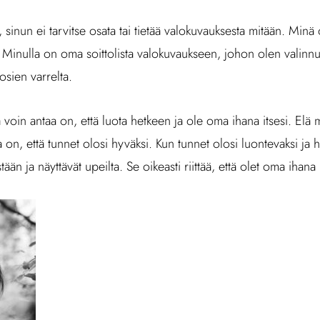
 sinun ei tarvitse osata tai tietää valokuvauksesta mitään. Minä
 Minulla on oma soittolista valokuvaukseen, johon olen valinn
osien varrelta.
voin antaa on, että luota hetkeen ja ole oma ihana itsesi. Elä mie
a on, että tunnet olosi hyväksi. Kun tunnet olosi luontevaksi ja 
tään ja näyttävät upeilta. Se oikeasti riittää, että olet oma ihana i