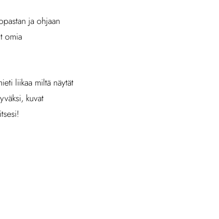
 opastan ja ohjaan
ut omia
ti liikaa miltä näytät
hyväksi, kuvat
tsesi!