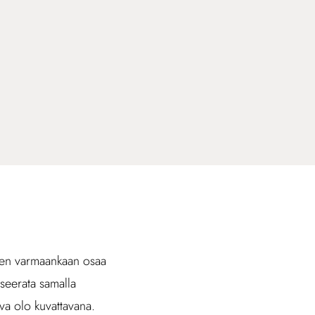
ä en varmaankaan osaa
oseerata samalla
ava olo kuvattavana.