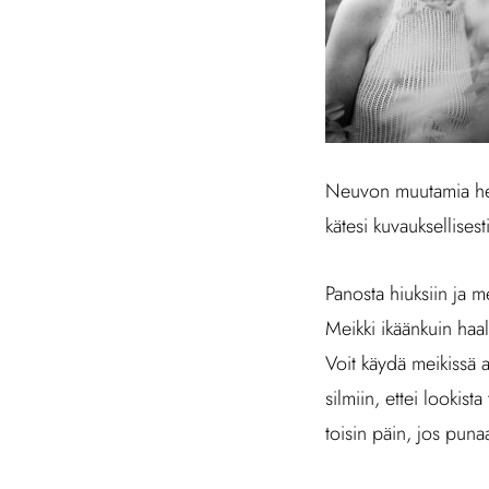
Neuvon muutamia help
kätesi kuvauksellisest
Panosta hiuksiin ja m
Meikki ikäänkuin haa
Voit käydä meikissä am
silmiin, ettei lookist
toisin päin, jos punaa