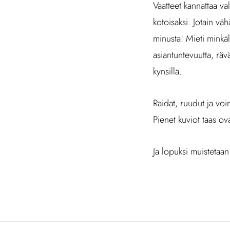
Vaatteet kannattaa val
kotoisaksi. Jotain vä
minusta! Mieti minkäla
asiantuntevuutta, rävä
kynsillä.
Raidat, ruudut ja voi
Pienet kuviot taas o
Ja lopuksi muistetaan