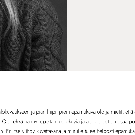
alokuvaukseen ja pian hiipii pieni epämukava olo ja mietit, ett
. Olet ehkä nähnyt upeita muotokuvia ja ajattelet, etten osaa p
en. En itse viihdy kuvattavana ja minulle tulee helposti epämuk