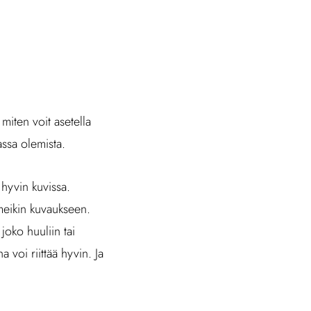
iten voit asetella
assa olemista.
 hyvin kuvissa.
meikin kuvaukseen.
joko huuliin tai
a voi riittää hyvin. Ja