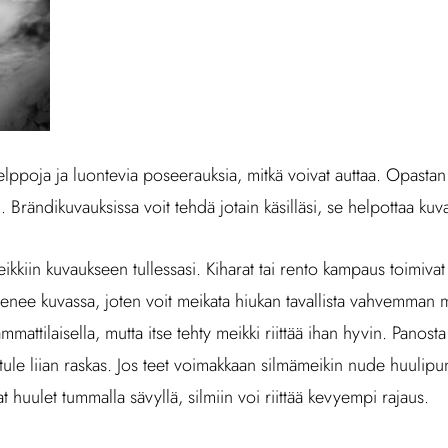
poja ja luontevia poseerauksia, mitkä voivat auttaa. Opastan m
i. Brändikuvauksissa voit tehdä jotain käsilläsi, se helpottaa kuv
eikkiin kuvaukseen tullessasi. Kiharat tai rento kampaus toimivat
lenee kuvassa, joten voit meikata hiukan tavallista vahvemman 
mattilaisella, mutta itse tehty meikki riittää ihan hyvin. Panosta 
a tule liian raskas. Jos teet voimakkaan silmämeikin nude huulipun
t huulet tummalla sävyllä, silmiin voi riittää kevyempi rajaus.