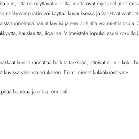
ita niin, että ne näyttävät upeilta, mutta ovat myös sellaiset mis
hän räiskyvämpääkin voi käyttää kuvauksessa ja värikkäät vaatteet
ista tunnelmaa haluat kuviisi ja sen pohjalta voi miettiä asuja. 
kkyyttä, hauskuutta, iloa jne. Viimeistele lopuksi asusi koruilla ja
makkaat kuviot kannattaa harkita tarkkaan, etteivät ne vie koko h
vat kuvissa yleensä edukseen. Esim. pienet kukkakuosit ymv.
 pitää hauskaa ja ottaa rennosti!